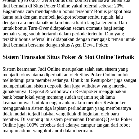
sebesar up to 0.8%. Serta bonus dari komisi membawa teman ada
ikut bermain di Situs Poker Online yakni referral sebesar 20%.
Bagaimana cara mendapatkan bonus tersebut? Bonus jackpot bisa
kamu raih dengan membeli jackpot sebesar seribu rupiah, lalu
dengan cara mendapatkan kombinasi kartu langka tertentu. Dan
untuk bonus Turn-Over didapatkan secara otomatis bagi setiap
pemain yang sudah bertaruh dalam periode tertentu. Dan yang
terakhir bonus referral itu didapatkan dengan mengajak teman untuk
ikut bermain bersama dengan situs Agen Dewa Poker.
Sistem Transaksi Situs Poker & Slot Online Terbaik
Sistem keamanan Judi Online merupakan salah satu sistem yang
menjadi fokus utama diperhatikan oleh Situs Poker Online untuk
melindungi para member setianya. Untuk itu Restupoker juga sangat
memperhatikan sistem deposit, dan juga withdraw yang mereka
gunakannya. Deposit & withdraw di Restupoker menggunakan
bank besar lokal yang memang sudah terjamin sejak lama
keamanannya. Untuk mengamankan akun member Restupoker
menggunakan sistem tiga lapisan perlindungan yang membuatnya
tidak mudah terjadi hal-hal yang tidak di inginkan oleh para
member. Di samping itu sistem permainan DominoQQ serta Poker
Online juga 100% terbebas dari adanya campur tangan dari robot
maupun admin yang ikut andil dalam bermain.