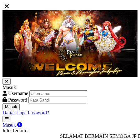
Masuk
Username
Password
Masuk
Daftar
Lupa Password?
Masuk
Info Terkini :
SELAMAT BERMAIN SEMOGA JP DA